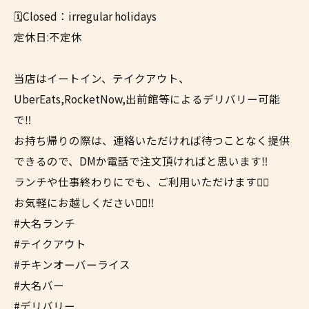
🗓️Closed：irregular holidays
定休日:不定休
当店はイートイン、テイクアウト、
UberEats,RocketNow,出前館等によるデリバリー可能
で‼️
お持ち帰りの際は、連絡いただければ待つことなく提供
できるので、DMか電話で注文頂ければと思います‼︎
ランチや仕事終わりにでも、ご利用いただけます✌🏼
お気軽にお越しください🖐🏼‼️
#大名ランチ
#テイクアウト
#チキンオーバーライス
#大名バー
#デリバリー