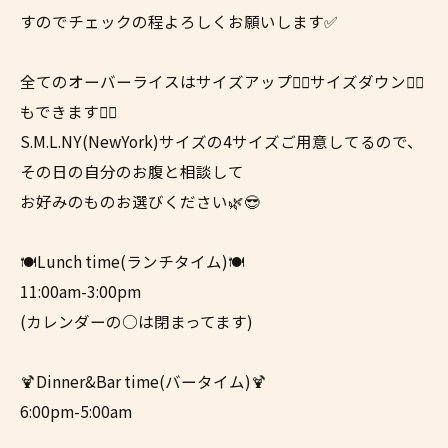
すのでチェックの程よろしくお願いします✅
全てのオーバーライスはサイズアップ☝🏼サイズダウン👇🏼
もできます👍🏼
S.M.L.NY(NewYork)サイズの4サイズご用意してるので、
その日の自分のお腹と相談して
お好みのものお選びください🌿😎
🍽Lunch time(ランチタイム)🍽
11:00am-3:00pm
(カレンダーの○は閉まってます)
🍹Dinner&Bar time(バータイム)🍹
6:00pm-5:00am