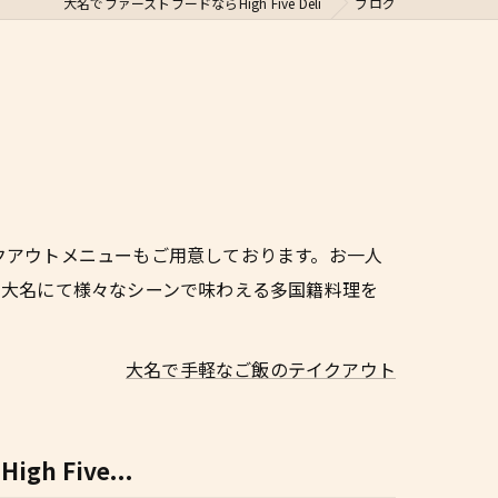
大名でファーストフードならHigh Five Deli
ブログ
クアウトメニューもご用意しております。お一人
。大名にて様々なシーンで味わえる多国籍料理を
大名で手軽なご飯のテイクアウト
 Five...