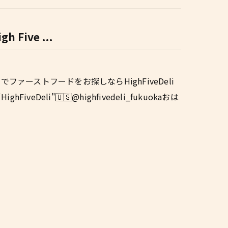
ive ...
名でファーストフードをお探しならHighFiveDeli
eli"🇺🇸@highfivedeli_fukuokaおは