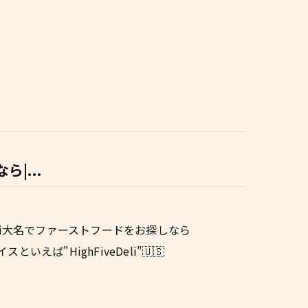
ら|...
veDeli大名でファーストフードをお探しなら
いえば"HighFiveDeli"🇺🇸