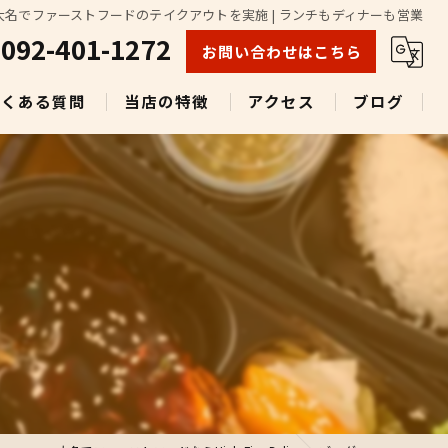
大名でファーストフードのテイクアウトを実施 | ランチもディナーも営業
092-401-1272
お問い合わせはこちら
よくある質問
当店の特徴
アクセス
ブログ
ランチ
テイクアウト
ビール
グルメ
多国籍料理