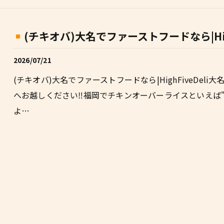
(チキオバ)大名でファーストフードなら|High F
2026/07/21
(チキオバ)大名でファーストフードなら|HighFiveDeli大
へお越しください‼福岡でチキンオーバーライスといえば"HighFiveD
よ…