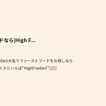
High F...
veDeli大名でファーストフードをお探しなら
いえば"HighFiveDeli"🇺🇸