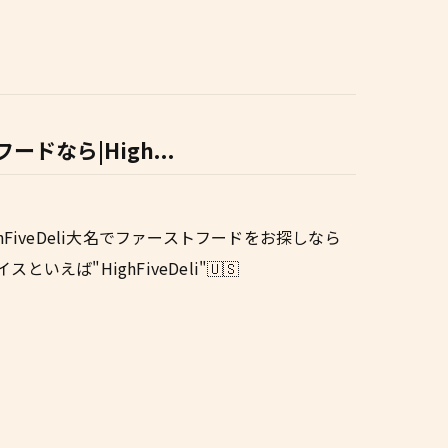
ドなら|High...
FiveDeli大名でファーストフードをお探しなら
いえば"HighFiveDeli"🇺🇸