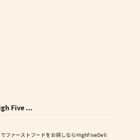
ive ...
名でファーストフードをお探しならHighFiveDeli