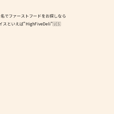
eli大名でファーストフードをお探しなら
いえば"HighFiveDeli"🇺🇸