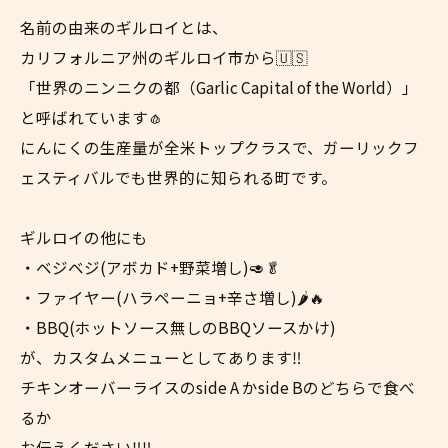
名前の由来のギルロイとは、
カリフォルニア州のギルロイ市から🇺🇸
「世界のニンニクの都（Garlic Capital of the World）」
と呼ばれています🧄
にんにくの生産量が全米トップクラスで、ガーリックフ
ェスティバルでも世界的に知られる町です。
ギルロイの他にも
・ベジベジ(アボカド+野菜増し)🥑🥬
・ファイヤー(ハラペーニョ+辛さ増し)🌶️🔥
・BBQ(ホットソース無しのBBQソースかけ)
が、カスタムメニューとしてあります‼️
チキンオーバーライスのside A かside Bのどちらで食べ
るか
お伝えください‼️‼️