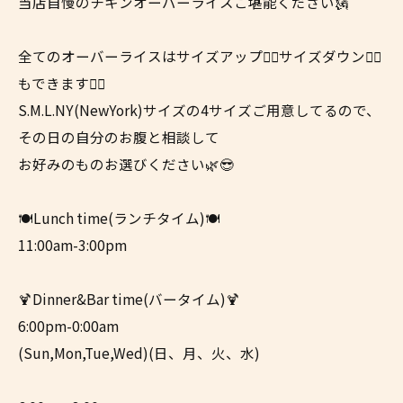
当店自慢のチキンオーバーライスご堪能ください🗽
全てのオーバーライスはサイズアップ☝🏼サイズダウン👇🏼
もできます👍🏼
S.M.L.NY(NewYork)サイズの4サイズご用意してるので、
その日の自分のお腹と相談して
お好みのものお選びください🌿😎
🍽Lunch time(ランチタイム)🍽
11:00am-3:00pm
🍹Dinner&Bar time(バータイム)🍹
6:00pm-0:00am
(Sun,Mon,Tue,Wed)(日、月、火、水)