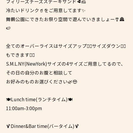
フィリーズチーズステーキサンド🥩🧀
冷たいドリンク🥤をご用意してます✨
舞鶴公園にできたお祭り空間で遊んでいきましょー🎐🏯
🍉
全てのオーバーライスはサイズアップ☝🏼サイズダウン👇🏼
もできます👍🏼
S.M.L.NY(NewYork)サイズの4サイズご用意してるので、
その日の自分のお腹と相談して
お好みのものお選びください🌿😎
🍽Lunch time(ランチタイム)🍽
11:00am-3:00pm
🍹Dinner&Bar time(バータイム)🍹