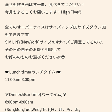
暑さも吹き飛ばす一皿、食べきてください！
今月もよろしくお願いします！High Five✋
全てのオーバーライスはサイズアップ☝🏼サイズダウン👇🏼
もできます👍🏼
S.M.L.NY(NewYork)サイズの4サイズご用意してるので、
その日の自分のお腹と相談して
お好みのものお選びください🌿😎
🍽Lunch time(ランチタイム)🍽
11:00am-3:00pm
🍹Dinner&Bar time(バータイム)🍹
6:00pm-0:00am
(Sun,Mon,Tue,Wed,Thu)(日、月、火、水,