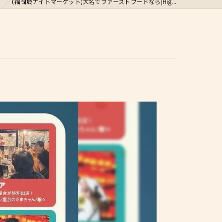
(福岡城ナイトマーケット)大名でファーストフードなら|Hig...