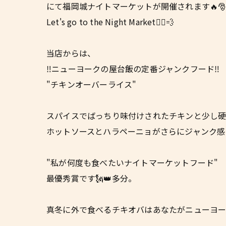
にて福岡城ナイトマーケットが開催されます🔥🎅
Let's go to the Night Market🏃‍♂️💨
当店からは、
‼️ニューヨークの屋台飯の定番ジャンクフード‼️
"チキンオーバーライス"
スパイスでばっちり味付けされたチキンと少し硬め
ホットソースとハラペーニョがさらにジャンク感を
"私が何度も食べたいナイトマーケットフード"
最優秀賞です🗽👑多分。
真冬に外で食べるチキオバはあなたがニューヨー