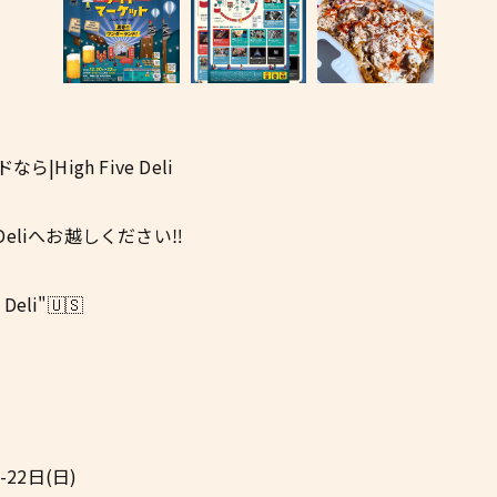
igh Five Deli
Deliへお越しください‼
li"🇺🇸
22日(日)