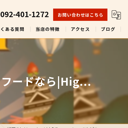
092-401-1272
お問い合わせはこちら
よくある質問
当店の特徴
アクセス
ブログ
ランチ
テイクアウト
ビール
ドなら|Hig...
グルメ
多国籍料理