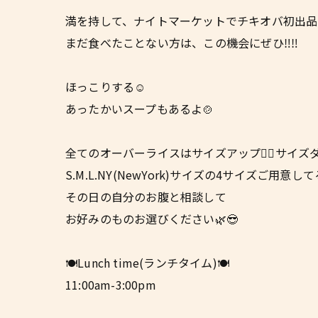
満を持して、ナイトマーケットでチキオバ初出品
まだ食べたことない方は、この機会にぜひ‼️‼️
ほっこりする☺️
あったかいスープもあるよ🍲
全てのオーバーライスはサイズアップ☝🏼サイズダウン
S.M.L.NY(NewYork)サイズの4サイズご用意し
その日の自分のお腹と相談して
お好みのものお選びください🌿😎
🍽Lunch time(ランチタイム)🍽
11:00am-3:00pm