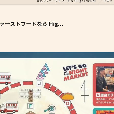
大名でファーストフードならHigh Five Deli
ブログ
ーストフードなら|Hig...