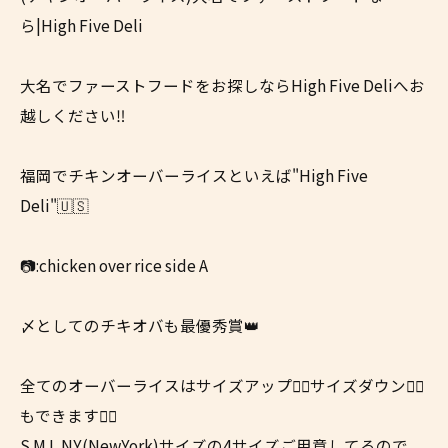
ら|High Five Deli
大名でファーストフードをお探しならHigh Five Deliへお
越しください‼
福岡でチキンオーバーライスといえば"High Five
Deli"🇺🇸
📷:chicken over rice side A
〆としてのチキオバも最優秀賞👑
全てのオーバーライスはサイズアップ☝🏼サイズダウン👇🏼
もできます👍🏼
S.M.L.NY(NewYork)サイズの4サイズご用意してるので、