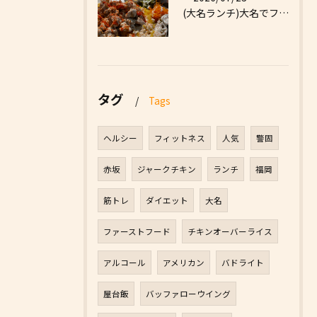
(大名ランチ)大名でファーストフードなら|High Five...
タグ
Tags
ヘルシー
フィットネス
人気
警固
赤坂
ジャークチキン
ランチ
福岡
筋トレ
ダイエット
大名
ファーストフード
チキンオーバーライス
アルコール
アメリカン
バドライト
屋台飯
バッファローウイング