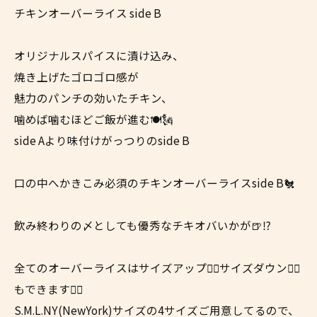
チキンオーバーライス side B
オリジナルスパイスに漬け込み、
焼き上げたゴロゴロ感が
魅力のパンチの効いたチキン、
噛めば噛むほどご飯が進む🍽️🗽
side Aより味付けがっつりのside B
口の中へかきこみ必須のチキンオーバーライスside B🐔
飲み終わりの〆としても優秀なチキオバいかが🍺⁉️
全てのオーバーライスはサイズアップ☝🏼サイズダウン👇🏼
もできます👍🏼
S.M.L.NY(NewYork)サイズの4サイズご用意してるので、