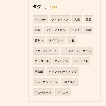
タグ
Tags
ヘルシー
フィットネス
人気
警固
赤坂
ジャークチキン
ランチ
福岡
筋トレ
ダイエット
大名
ファーストフード
チキンオーバーライス
アルコール
アメリカン
バドライト
屋台飯
バッファローウイング
アメリカンビール
B級グルメ
ニューヨーク
メニュー