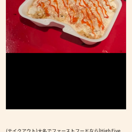
(テイクアウト)大名でファーストフードなら|High Five