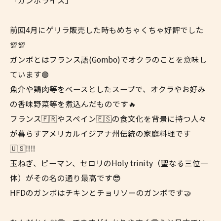
「ガンボライス」
前回4月にゲリラ販売した時もめちゃくちゃ好評でした
💯💯
ガンボとはフランス語(Gombo)でオクラのことを意味し
ています🟢
魚介や鶏肉等をベースとしたスープで、オクラやお好み
の香味野菜等を煮込んだものです🔥
フランス🇫🇷やスペイン🇪🇸の食文化を背景に持つ人々
が暮らすアメリカルイジアナ州伝統の家庭料理です
🇺🇸‼️‼️
玉ねぎ、ピーマン、セロリのHoly trinity（聖なる三位一
体）がその名の通り最高です😎
HFDのガンボはチキンとチョリソーのガンボです🤝