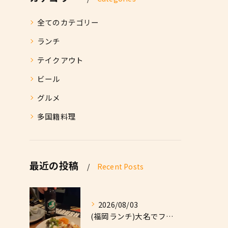
全てのカテゴリー
ランチ
テイクアウト
ビール
グルメ
多国籍料理
最近の投稿
Recent Posts
2026/08/03
(福岡ランチ)大名でファーストフードなら|High Five...