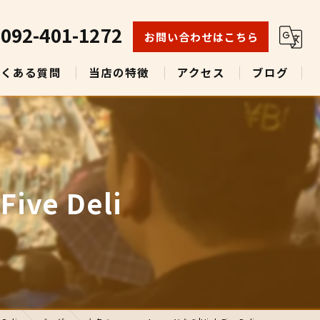
092-401-1272
お問い合わせはこちら
よくある質問
当店の特徴
アクセス
ブログ
ランチ
テイクアウト
ビール
ve Deli
グルメ
多国籍料理