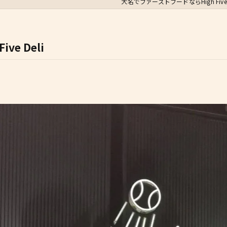
大名でファーストフードならHigh Five D
e Deli